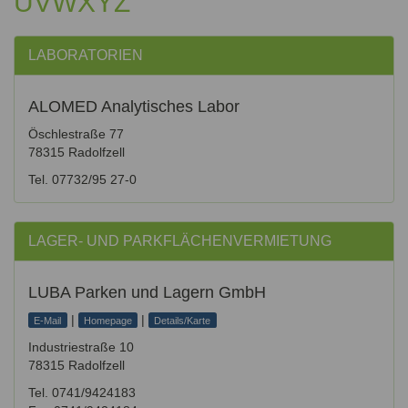
U
V
W
X
Y
Z
LABORATORIEN
ALOMED Analytisches Labor
Öschlestraße 77
78315 Radolfzell
Tel. 07732/95 27-0
LAGER- UND PARKFLÄCHENVERMIETUNG
LUBA Parken und Lagern GmbH
|
|
E-Mail
Homepage
Details/Karte
Industriestraße 10
78315 Radolfzell
Tel. 0741/9424183