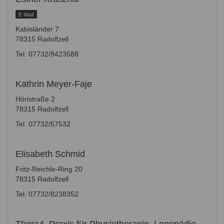
E-Mail
Kabisländer 7
78315 Radolfzell
Tel. 07732/9423588
Kathrin Meyer-Faje
Höristraße 2
78315 Radolfzell
Tel. 07732/57532
Elisabeth Schmid
Fritz-Reichle-Ring 20
78315 Radolfzell
Tel. 07732/8238352