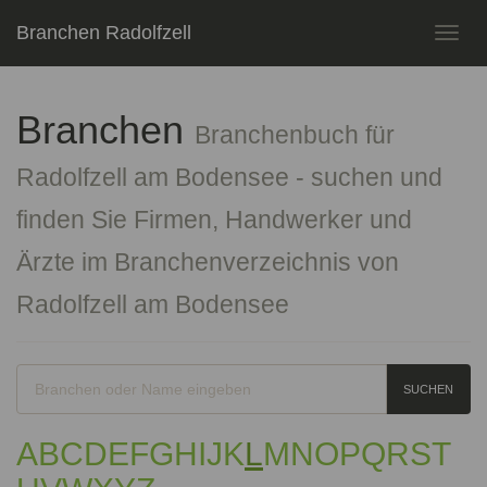
Branchen Radolfzell
Toggl
navig
Branchen
Branchenbuch für
Radolfzell am Bodensee - suchen und
finden Sie Firmen, Handwerker und
Ärzte im Branchenverzeichnis von
Radolfzell am Bodensee
SUCHEN
A
B
C
D
E
F
G
H
I
J
K
L
M
N
O
P
Q
R
S
T