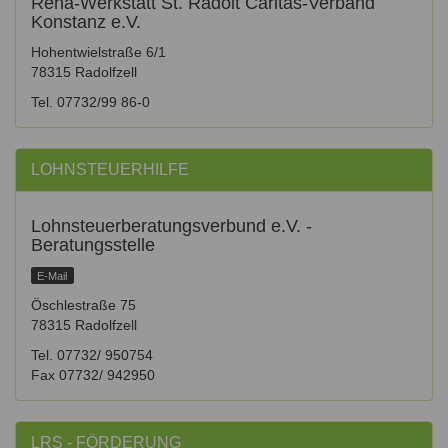
Reha-Werkstatt St. Radolt Caritas-Verband
Konstanz e.V.
Hohentwielstraße 6/1
78315 Radolfzell
Tel. 07732/99 86-0
LOHNSTEUERHILFE
Lohnsteuerberatungsverbund e.V. -
Beratungsstelle
E-Mail
Öschlestraße 75
78315 Radolfzell
Tel. 07732/ 950754
Fax 07732/ 942950
LRS - FÖRDERUNG