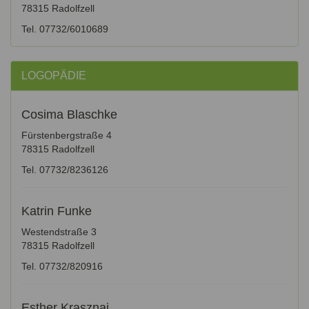
78315 Radolfzell
Tel. 07732/6010689
LOGOPÄDIE
Cosima Blaschke
Fürstenbergstraße 4
78315 Radolfzell
Tel. 07732/8236126
Katrin Funke
Westendstraße 3
78315 Radolfzell
Tel. 07732/820916
Esther Krasznai