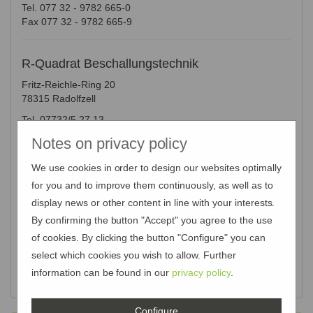
Tel. 077 32 - 9782 665-0
Fax 077 32 - 9782 665-9
R-Quadrat Beschallungstechnik
Fritz-Reichle-Ring 20
78315 Radolfzell
Tel. 07732/5 27 13
Fax 07732/52783
Notes on privacy policy
We use cookies in order to design our websites optimally
TEDIGO GmbH
for you and to improve them continuously, as well as to
E-Mail
display news or other content in line with your interests.
Reichenaustraße 12
By confirming the button "Accept" you agree to the use
78315 Radolfzell
of cookies. By clicking the button "Configure" you can
Tel. 07732/1812
select which cookies you wish to allow. Further
Fax 07732/911499
information can be found in our
privacy policy
.
Mobil 0172/6301000
Configure