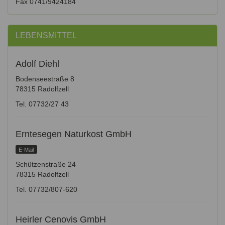
Fax 0741/9424184
LEBENSMITTEL
Adolf Diehl
Bodenseestraße 8
78315 Radolfzell
Tel. 07732/27 43
Erntesegen Naturkost GmbH
E-Mail
Schützenstraße 24
78315 Radolfzell
Tel. 07732/807-620
Heirler Cenovis GmbH