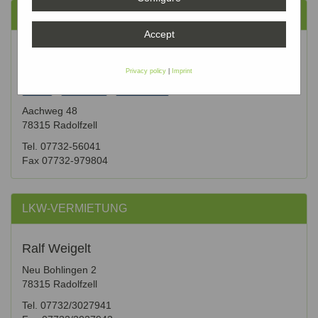
LIEFERANTENMANAGEMENT
Accept
QPMTEC Management Consulting &
Engineering
Privacy policy
|
Imprint
|
|
E-Mail
Homepage
Details/Karte
Aachweg 48
78315 Radolfzell
Tel. 07732-56041
Fax 07732-979804
LKW-VERMIETUNG
Ralf Weigelt
Neu Bohlingen 2
78315 Radolfzell
Tel. 07732/3027941