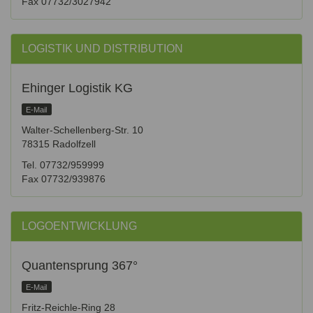
Fax 07732/3027942
LOGISTIK UND DISTRIBUTION
Ehinger Logistik KG
E-Mail
Walter-Schellenberg-Str. 10
78315 Radolfzell
Tel. 07732/959999
Fax 07732/939876
LOGOENTWICKLUNG
Quantensprung 367°
E-Mail
Fritz-Reichle-Ring 28