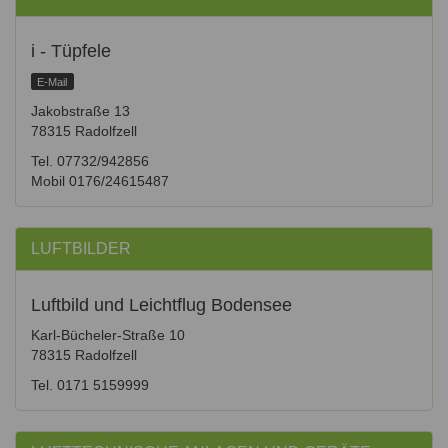
i - Tüpfele
E-Mail
Jakobstraße 13
78315 Radolfzell
Tel. 07732/942856
Mobil 0176/24615487
LUFTBILDER
Luftbild und Leichtflug Bodensee
Karl-Bücheler-Straße 10
78315 Radolfzell
Tel. 0171 5159999